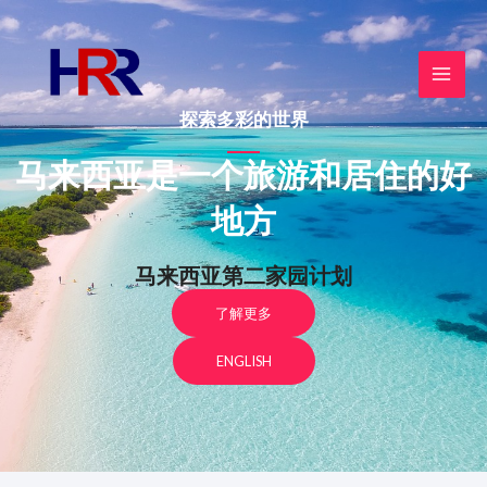
Skip
to
content
MAI
探索多彩的世界
MEN
马来西亚是一个旅游和居住的好
地方
马来西亚第二家园计划
了解更多
ENGLISH