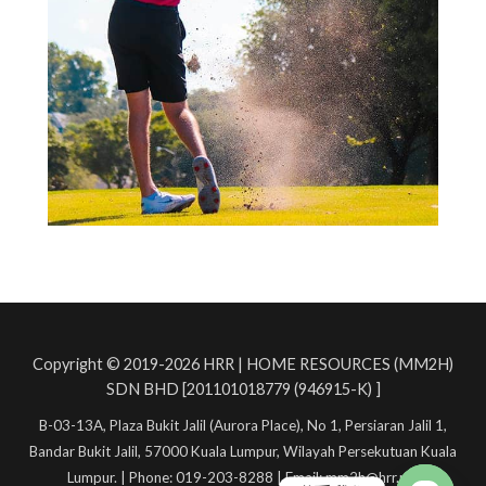
Copyright © 2019-2026 HRR | HOME RESOURCES (MM2H)
SDN BHD [201101018779 (946915-K) ]
B-03-13A, Plaza Bukit Jalil (Aurora Place), No 1, Persiaran Jalil 1,
Bandar Bukit Jalil, 57000 Kuala Lumpur, Wilayah Persekutuan Kuala
Lumpur. | Phone: 019-203-8288 | Email: mm2h@hrr.my