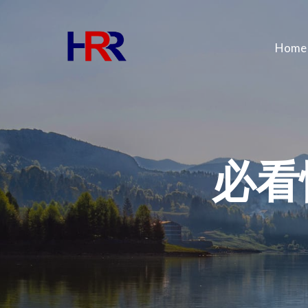
Skip
to
content
Hom
必看