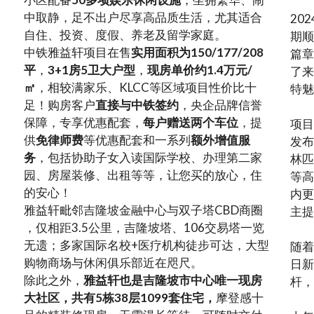
中取静，足不出户尽享高品质生活，尤其适合
20
自住、投资、度假、养老及留学家庭。
期顺
中铁雅益轩项目在售
实用面积为150/177/208
篇章
平
，
3+1房5卫大户型
，
现房单价约1.4万元/
了来
㎡
，相较满家乐、KLCC等区域项目性价比十
特魅
足！购房客户
直接与中铁签约
，央企品牌信誉
保障，专享优惠配套，
每户赠送两个车位
，提
项目
供
免律师费
等优惠配套和一系列
额外增值服
发布
务
，包括协助子女入读国际学校、办理第二家
林匹
园、房屋装修、出租等等，让您买的放心，住
等高
的安心！
内更
雅益轩毗邻吉隆坡金融中心与双子塔CBD商圈
主提
，仅相距3.5公里，吉隆坡塔、106交易塔一览
无遗；多家国际名校+医疗机构徒步可达，大型
随着
购物商场与休闲俱乐部近在咫尺。
日新
除此之外，
雅益轩也是吉隆坡市中心唯一现房
杆，
大社区，共有5栋38层1099套住宅，
摩登感十