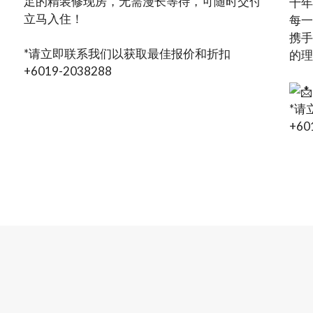
足的精装修现房，无需漫长等待，可随时交付
十年
立马入住！
每一
携手
*请立即联系我们以获取最佳报价和折扣
的理
+6019-2038288
*请
+60